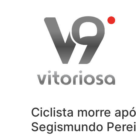
Skip
to
content
Ciclista morre apó
Segismundo Perei