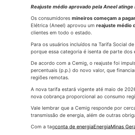
Reajuste médio aprovado pela Aneel atinge 
Os consumidores
mineiros começam a pagar m
Elétrica (Aneel) aprovou um
reajuste médio d
clientes em todo o estado.
Para os usuários incluídos na Tarifa Social d
porque essa categoria é isenta de parte dos
De acordo com a Cemig, o reajuste foi impul
percentuais (p.p.) do novo valor, que financi
regiões remotas.
A nova tarifa estará vigente até maio de 202
nova cobrança proporcional ao consumo regis
Vale lembrar que a Cemig responde por cerca 
transmissão de energia, além de outras obrig
Com a tag
conta de energia
Energia
Minas Gera