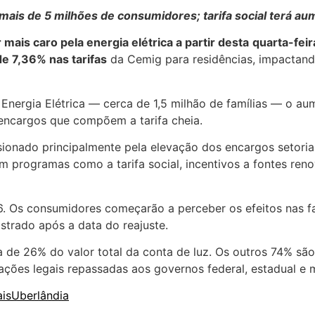
mais de 5 milhões de consumidores; tarifa social terá a
ais caro pela energia elétrica a partir desta
quarta-feir
e 7,36% nas tarifas
da Cemig para residências, impactand
e Energia Elétrica — cerca de 1,5 milhão de famílias — o a
 encargos que compõem a tarifa cheia.
sionado principalmente pela elevação dos encargos setoria
am programas como a tarifa social, incentivos a fontes ren
6. Os consumidores começarão a perceber os efeitos nas fa
trado após a data do reajuste.
de 26% do valor total da conta de luz. Os outros 74% são 
ações legais repassadas aos governos federal, estadual e m
is
Uberlândia