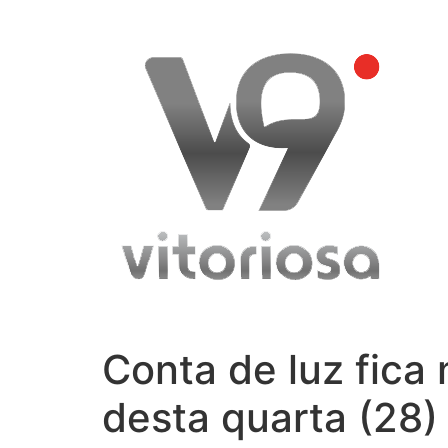
Skip
to
content
Conta de luz fica 
desta quarta (28)