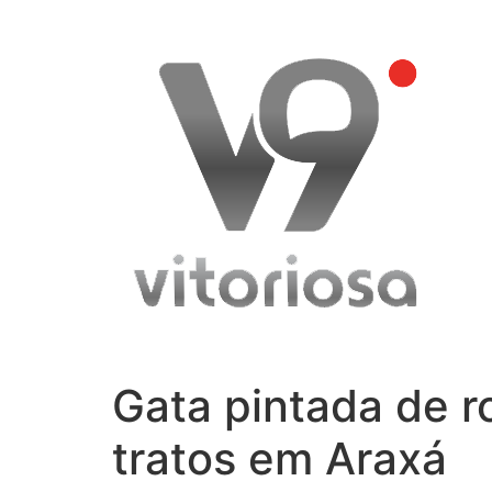
Skip
to
content
Gata pintada de r
tratos em Araxá