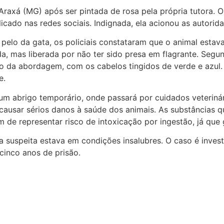
 Araxá (MG) após ser pintada de rosa pela própria tutora. 
licado nas redes sociais. Indignada, ela acionou as autori
pelo da gata, os policiais constataram que o animal estav
a, mas liberada por não ter sido presa em flagrante. Segund
 da abordagem, com os cabelos tingidos de verde e azul. À
e.
 um abrigo temporário, onde passará por cuidados veterinári
causar sérios danos à saúde dos animais. As substâncias 
ém de representar risco de intoxicação por ingestão, já qu
da suspeita estava em condições insalubres. O caso é inve
cinco anos de prisão.