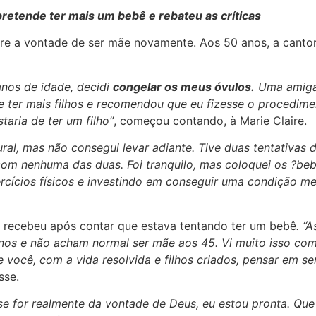
pretende ter mais um bebê e rebateu as críticas
bre a vontade de ser mãe novamente. Aos 50 anos, a cant
anos de idade, decidi
congelar os meus óvulos.
Uma amiga 
 ter mais filhos e recomendou que eu fizesse o procedim
aria de ter um filho”
, começou contando, à Marie Claire.
ral, mas não consegui levar adiante. Tive duas tentativas 
m nenhuma das duas. Foi tranquilo, mas coloquei os ?bebê
cícios físicos e investindo em conseguir uma condição me
recebeu após contar que estava tentando ter um bebê
. “
nos e não acham normal ser mãe aos 45. Vi muito isso co
você, com a vida resolvida e filhos criados, pensar em se
isse.
 se for realmente da vontade de Deus, eu estou pronta. Qu