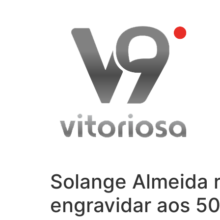
Skip
to
content
Solange Almeida r
engravidar aos 5