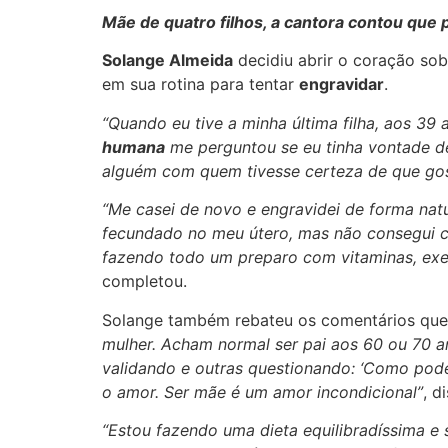
Mãe de quatro filhos, a cantora contou que 
Solange Almeida
decidiu abrir o coração so
em sua rotina para tentar
engravidar
.
“Quando eu tive a minha última filha, aos 39 
humana
me perguntou se eu tinha vontade de
alguém com quem tivesse certeza de que gost
“Me casei de novo e engravidei de forma natu
fecundado no meu útero, mas não consegui co
fazendo todo um preparo com vitaminas, exer
completou.
Solange também rebateu os comentários que 
mulher. Acham normal ser pai aos 60 ou 70 a
validando e outras questionando: ‘Como pode 
o amor. Ser mãe é um amor incondicional”
, d
“Estou fazendo uma dieta equilibradíssima e