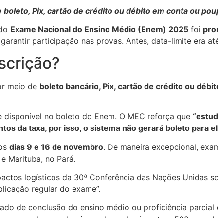
 boleto, Pix, cartão de crédito ou débito em conta ou po
do
Exame Nacional do Ensino Médio (Enem) 2025
foi
pro
garantir participação nas provas. Antes, data-limite era até
scrição?
por meio de
boleto bancário, Pix, cartão de crédito ou déb
de disponível no boleto do Enem. O MEC reforça que
“estud
os da taxa, por isso, o sistema não gerará boleto para e
 os
dias 9 e 16 de novembro
. De maneira excepcional, exa
e Marituba, no Pará.
pactos logísticos da 30ª Conferência das Nações Unidas 
plicação regular do exame”.
ado de conclusão do ensino médio ou proficiência parcial 