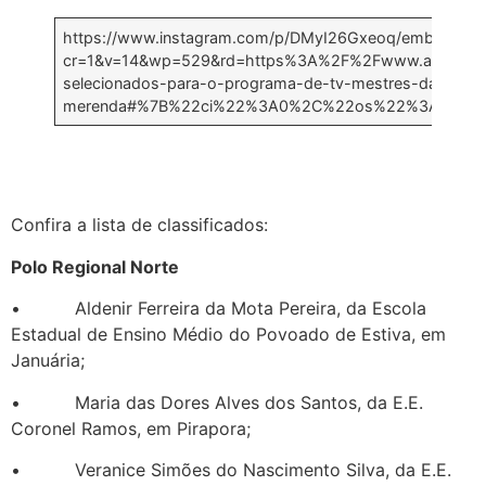
https://www.instagram.com/p/DMyI26Gxeoq/embed/?
cr=1&v=14&wp=529&rd=https%3A%2F%2Fwww.agenciamina
selecionados-para-o-programa-de-tv-mestres-da-
merenda#%7B%22ci%22%3A0%2C%22os%22%3A148095
Confira a lista de classificados:
Polo Regional Norte
• Aldenir Ferreira da Mota Pereira, da Escola
Estadual de Ensino Médio do Povoado de Estiva, em
Januária;
• Maria das Dores Alves dos Santos, da E.E.
Coronel Ramos, em Pirapora;
• Veranice Simões do Nascimento Silva, da E.E.