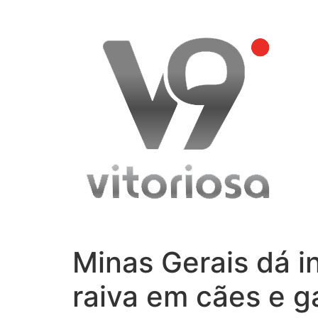
Skip
to
content
Minas Gerais dá i
raiva em cães e 