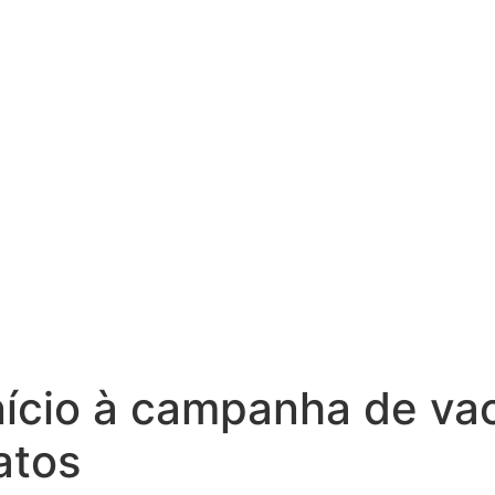
nício à campanha de va
gatos