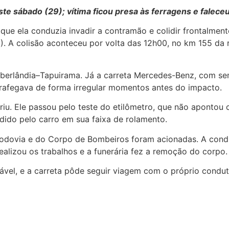
ste sábado (29); vítima ficou presa às ferragens e faleceu
que ela conduzia invadir a contramão e colidir frontalm
. A colisão aconteceu por volta das 12h00, no km 155 da r
 Uberlândia–Tapuirama. Já a carreta Mercedes-Benz, com se
rafegava de forma irregular momentos antes do impacto.
riu. Ele passou pelo teste do etilômetro, que não apontou c
ndido pelo carro em sua faixa de rolamento.
rodovia e do Corpo de Bombeiros foram acionadas. A condut
realizou os trabalhos e a funerária fez a remoção do corpo.
sável, e a carreta pôde seguir viagem com o próprio condut