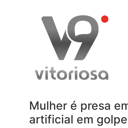
Skip
to
content
Mulher é presa em
artificial em golp