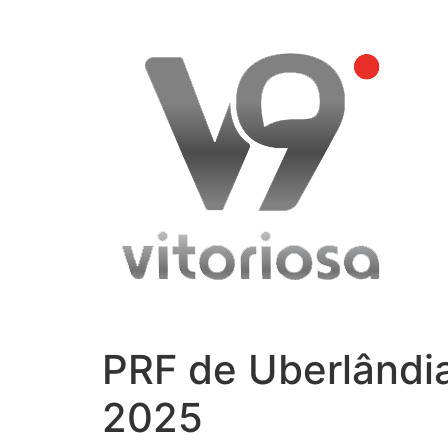
Skip
to
content
PRF de Uberlândia
2025