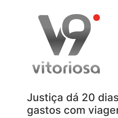
Skip
to
content
Justiça dá 20 dia
gastos com viage