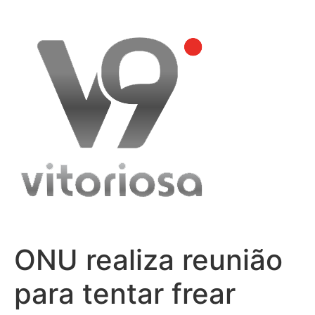
Skip
to
content
ONU realiza reunião
para tentar frear