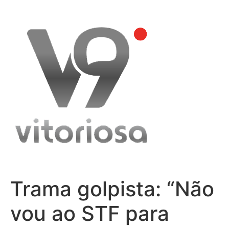
Skip
to
content
Trama golpista: “Não
vou ao STF para