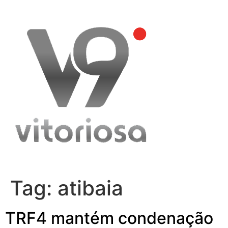
Skip
to
content
Tag:
atibaia
TRF4 mantém condenação