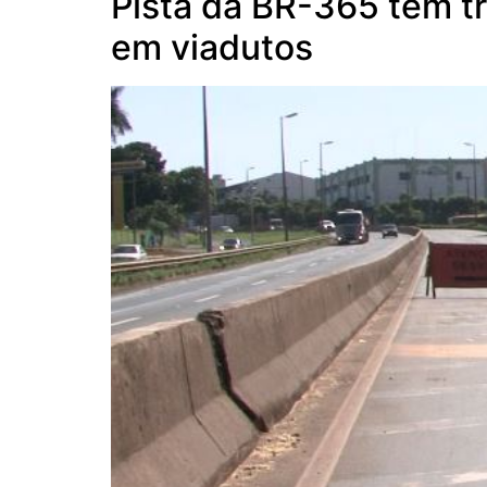
Pista da BR-365 tem tr
em viadutos