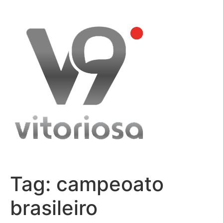
Skip
to
content
Tag:
campeoato
brasileiro