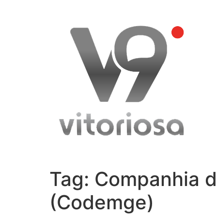
Skip
to
content
Tag:
Companhia d
(Codemge)