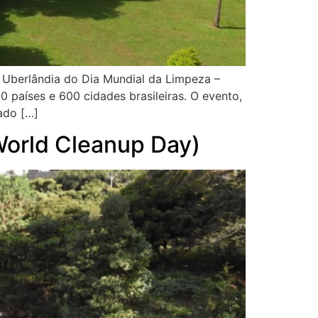
 Uberlândia do Dia Mundial da Limpeza –
 países e 600 cidades brasileiras. O evento,
ado […]
World Cleanup Day)