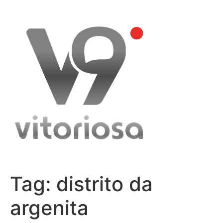
Skip
to
content
Tag:
distrito da
argenita