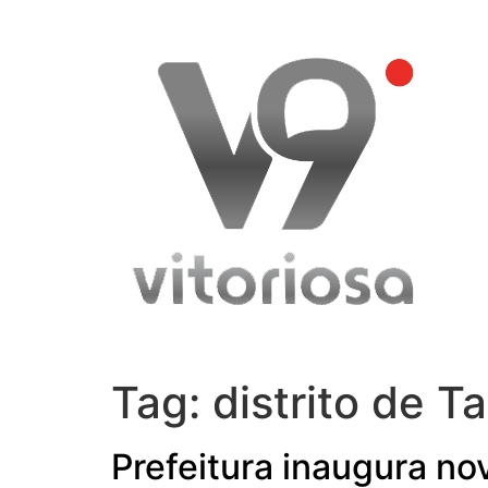
Skip
to
content
Tag:
distrito de T
Prefeitura inaugura no