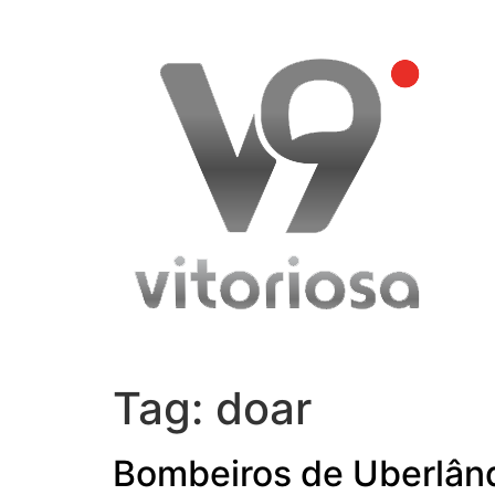
Skip
to
content
Tag:
doar
Bombeiros de Uberlând