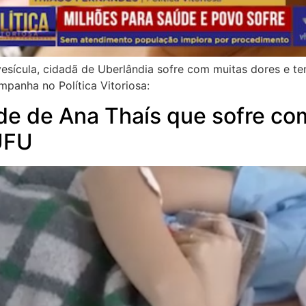
vesícula, cidadã de Uberlândia sofre com muitas dores e t
panha no Política Vitoriosa:
e de Ana Thaís que sofre com 
 UFU