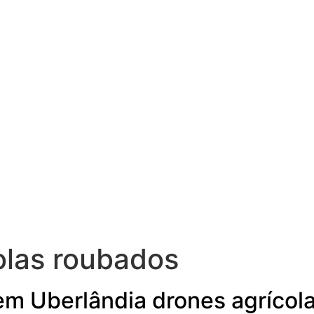
olas roubados
 em Uberlândia drones agríco