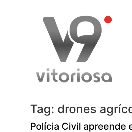
Skip
to
content
Tag:
drones agríc
Polícia Civil apreende