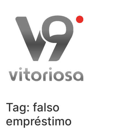
Skip
to
content
Tag:
falso
empréstimo