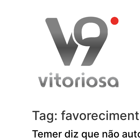
Skip
to
content
Tag:
favorecimen
Temer diz que não aut