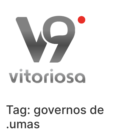
Skip
to
content
Tag:
governos de
.umas