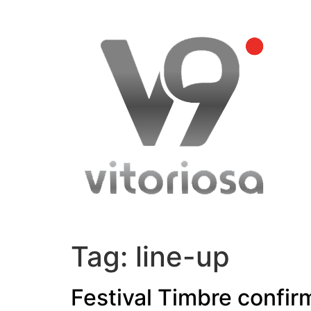
Skip
to
content
Tag:
line-up
Festival Timbre confir