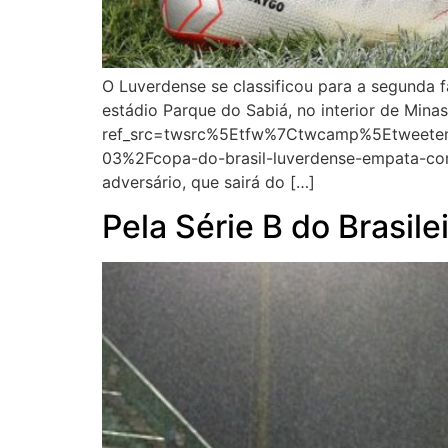
O Luverdense se classificou para a segunda f
estádio Parque do Sabiá, no interior de Min
ref_src=twsrc%5Etfw%7Ctwcamp%5Etweete
03%2Fcopa-do-brasil-luverdense-empata-com
adversário, que sairá do […]
Pela Série B do Brasile