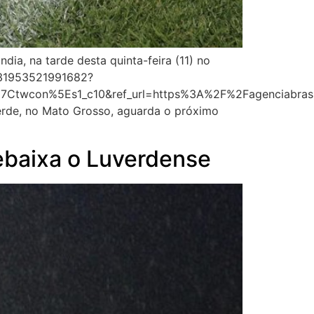
ia, na tarde desta quinta-feira (11) no
0131953521991682?
con%5Es1_c10&ref_url=https%3A%2F%2Fagenciabrasil.
rde, no Mato Grosso, aguarda o próximo
 rebaixa o Luverdense