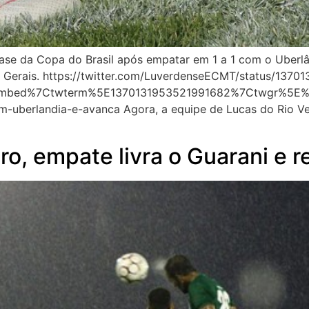
ase da Copa do Brasil após empatar em 1 a 1 com o Uberlând
as Gerais. https://twitter.com/LuverdenseECMT/status/137
mbed%7Ctwterm%5E1370131953521991682%7Ctwgr%5E%7Ctw
-uberlandia-e-avanca Agora, a equipe de Lucas do Rio Ve
iro, empate livra o Guarani e