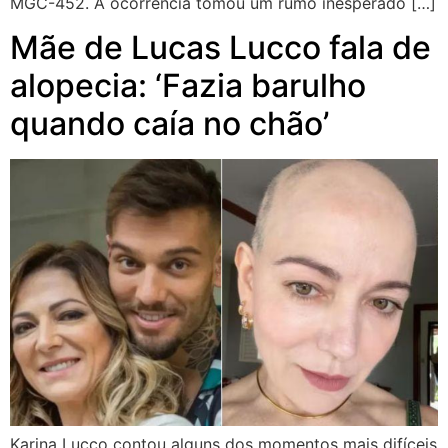
MGC-452. A ocorrência tomou um rumo inesperado […]
Mãe de Lucas Lucco fala de
alopecia: ‘Fazia barulho
quando caía no chão’
Karina Lucco contou alguns dos momentos mais difíceis