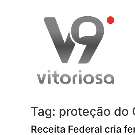
Skip
to
content
Tag:
proteção do
Receita Federal cria f