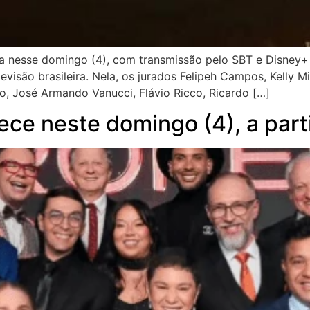
ida nesse domingo (4), com transmissão pelo SBT e Disney
evisão brasileira. Nela, os jurados Felipeh Campos, Kelly M
o, José Armando Vanucci, Flávio Ricco, Ricardo […]
ce neste domingo (4), a part