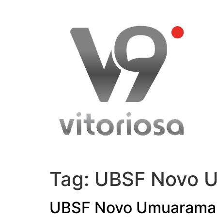
Skip
to
content
Tag:
UBSF Novo 
UBSF Novo Umuarama c