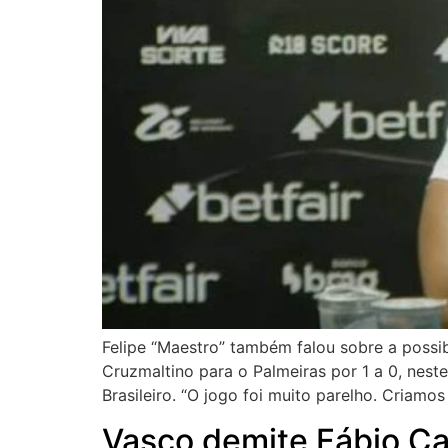
Felipe “Maestro” também falou sobre a possib
Cruzmaltino para o Palmeiras por 1 a 0, nes
Brasileiro. “O jogo foi muito parelho. Criamo
Vasco demite Fábio Car