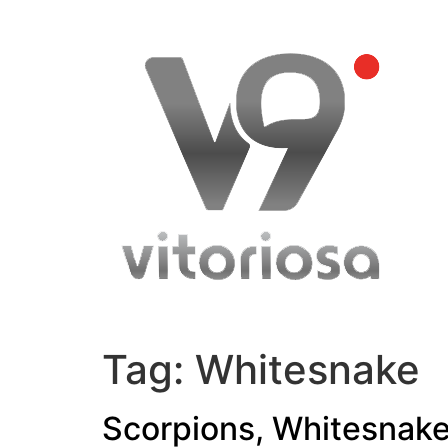
Skip
to
content
Tag:
Whitesnake
Scorpions, Whitesnake