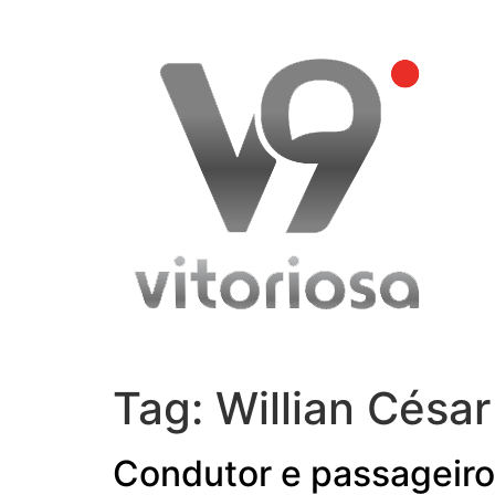
Skip
to
content
Tag:
Willian Césa
Condutor e passageir