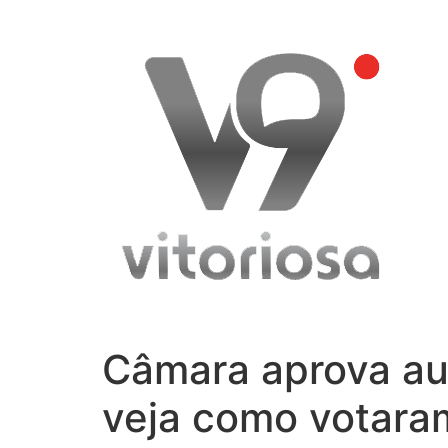
Skip
to
content
Câmara aprova au
veja como votara