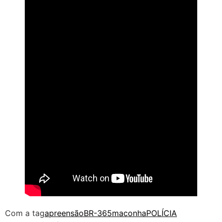
Com a tag
apreensão
BR-365
maconha
POLÍCIA