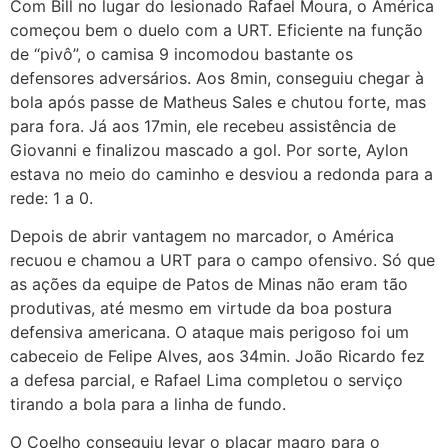
Com Bill no lugar do lesionado Rafael Moura, o América
começou bem o duelo com a URT. Eficiente na função
de “pivô”, o camisa 9 incomodou bastante os
defensores adversários. Aos 8min, conseguiu chegar à
bola após passe de Matheus Sales e chutou forte, mas
para fora. Já aos 17min, ele recebeu assistência de
Giovanni e finalizou mascado a gol. Por sorte, Aylon
estava no meio do caminho e desviou a redonda para a
rede: 1 a 0.
Depois de abrir vantagem no marcador, o América
recuou e chamou a URT para o campo ofensivo. Só que
as ações da equipe de Patos de Minas não eram tão
produtivas, até mesmo em virtude da boa postura
defensiva americana. O ataque mais perigoso foi um
cabeceio de Felipe Alves, aos 34min. João Ricardo fez
a defesa parcial, e Rafael Lima completou o serviço
tirando a bola para a linha de fundo.
O Coelho conseguiu levar o placar magro para o