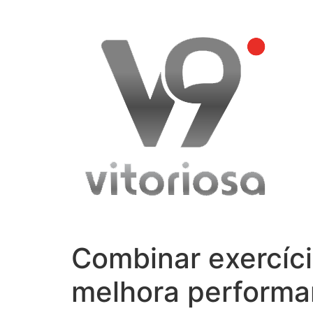
Skip
to
content
Combinar exercíci
melhora performan