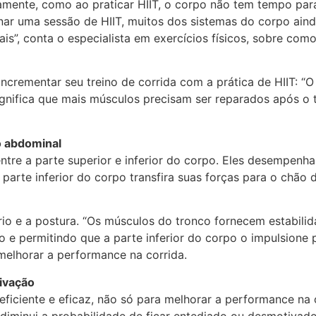
camente, como ao praticar HIIT, o corpo não tem tempo par
minar uma sessão de HIIT, muitos dos sistemas do corpo ai
mais”, conta o especialista em exercícios físicos, sobre c
ncrementar seu treino de corrida com a prática de HIIT: 
ignifica que mais músculos precisam ser reparados após o 
o abdominal
ntre a parte superior e inferior do corpo. Eles desempen
parte inferior do corpo transfira suas forças para o chão 
rio e a postura. “Os músculos do tronco fornecem estabili
 e permitindo que a parte inferior do corpo o impulsione p
melhorar a performance na corrida.
ivação
ficiente e eficaz, não só para melhorar a performance na
s diminui a probabilidade de ficar entediado ou desmotivado