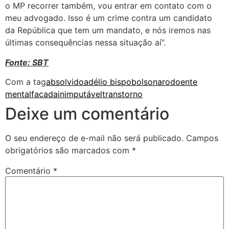
o MP recorrer também, vou entrar em contato com o
meu advogado. Isso é um crime contra um candidato
da República que tem um mandato, e nós iremos nas
últimas consequências nessa situação aí”.
Fonte: SBT
Com a tag
absolvido
adélio bispo
bolsonaro
doente
mental
facada
inimputável
transtorno
Deixe um comentário
O seu endereço de e-mail não será publicado.
Campos
obrigatórios são marcados com
*
Comentário
*