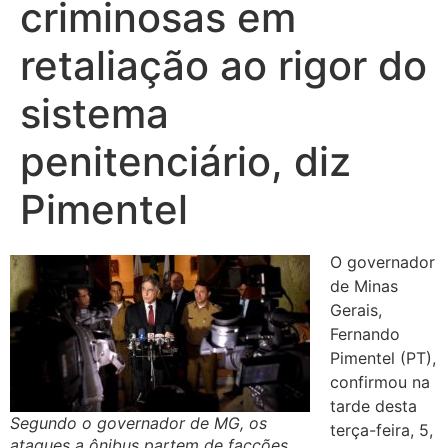
criminosas em
retaliação ao rigor do
sistema
penitenciário, diz
Pimentel
O governador
de Minas
Gerais,
Fernando
Pimentel (PT),
confirmou na
tarde desta
Segundo o governador de MG, os
terça-feira, 5,
ataques a ônibus partem de facções