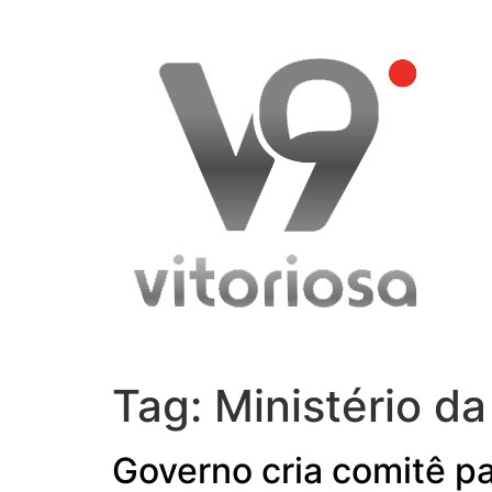
Skip
to
content
Tag:
Ministério d
Governo cria comitê p